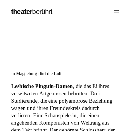
Zum
theater
berührt
Inhalt
springen
In Magdeburg flirrt die Luft
Lesbische Pinguin-Damen
, die das Ei ihres
verwitweten Artgenossen bebrüten. Drei
Studierende, die eine polyamoröse Beziehung
wagen und ihren Freundeskreis dadurch
verlieren. Eine Schauspielerin, die einen
angehenden Komponisten von Weltrang aus
dem Takt bringt. Der gehörnte Schlossherr, der