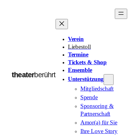
Zum
Inhalt
springen
Verein
Liebestoll
Termine
Tickets & Shop
Ensemble
theater
berührt
Unterstützung
Mitgliedschaft
Spende
Sponsoring &
Partnerschaft
Amor(a) für Sie
Ihre Love Story